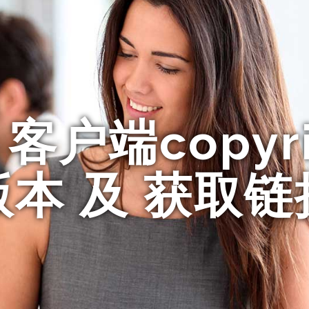
m 客户端copy
版本 及 获取链