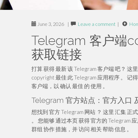
June 3, 2026
|
Leave a comment
|
Ho
Telegram 客户端c
获取链接
打算 获得 最新 该 Telegram 客户端 吧？ 这里 
copyright 最佳 此 Telegram 应用程序 
客户端，以 确认 最佳 的 使用 。
Telegram 官方站点：官方入口
想找到 官方 Telegram 网站 ？ 这里 汇集 正式
。 您能够 通过本页 获得 官方的 Telegram 应
群组 协作 措施，并 访问 相关 帮助 信息 。