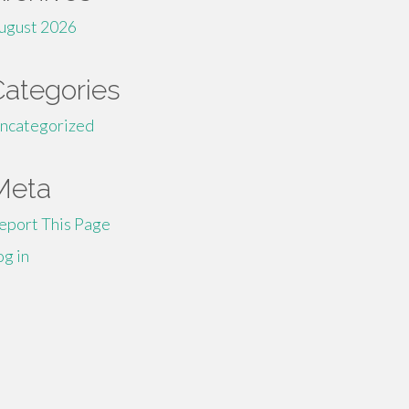
ugust 2026
Categories
ncategorized
Meta
eport This Page
og in