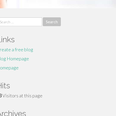
earch
r:
Links
reate a free blog
log Homepage
omepage
its
3
Visitors at this page
Archives